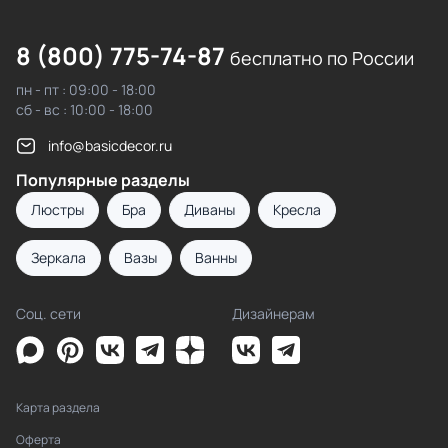
8 (800) 775-74-87
бесплатно по России
пн - пт : 09:00 - 18:00
сб - вс : 10:00 - 18:00
info@basicdecor.ru
Популярные разделы
Люстры
Бра
Диваны
Кресла
Зеркала
Вазы
Ванны
Соц. сети
Дизайнерам
Карта раздела
Оферта