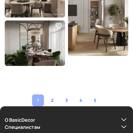
1
2
3
4
5
О BasicDecor
Cпециалистам